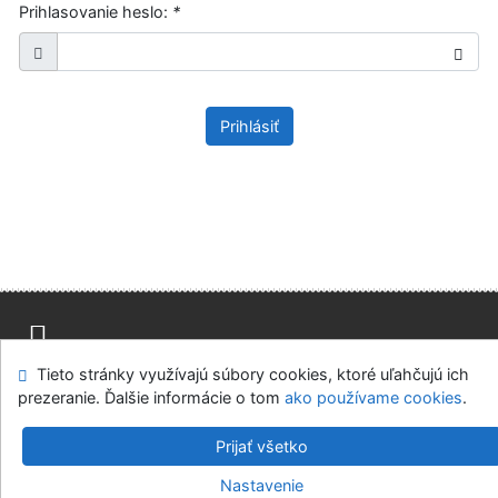
Prihlasovanie heslo:
*
Prihlásiť
Tieto stránky využívajú súbory cookies, ktoré uľahčujú ich
Mapa stránok
Prístupnosť
Súkromie
prezeranie. Ďalšie informácie o tom
ako používame cookies
.
Modul OpenSearch
Napíšte nám
Nastavenie cookies
Prijať všetko
Knižnica MCK v Malackách
Nastavenie
©1993-2026
IPAC
v.4.8.63a
-
Cosmotron Slovakia, s.r.o.