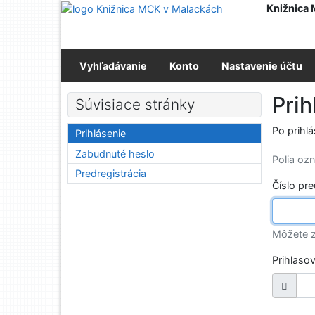
Prejsť na obsah
Knižnica
Prejsť na menu
Prehlásenie o webovej prístupnosti
Vyhľadávanie
Konto
Nastavenie účtu
Prih
Súvisiace stránky
Po prihl
Prihlásenie
Zabudnuté heslo
Polia o
Predregistrácia
Číslo pr
Môžete z
Prihlaso