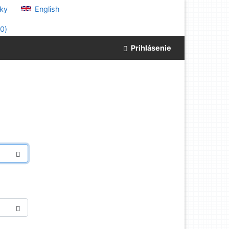
ky
English
(
0
)
Prihlásenie