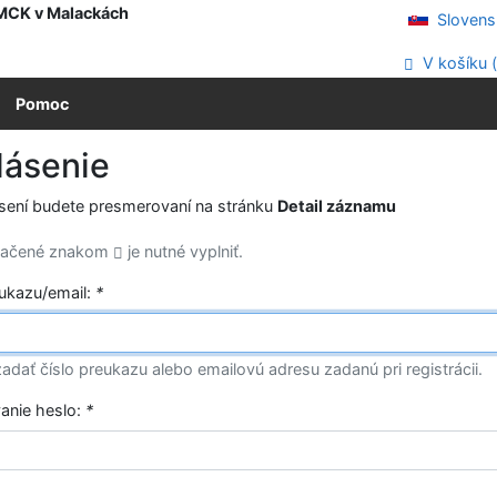
 MCK v Malackách
Slovens
V košíku 
Pomoc
lásenie
ásení budete presmerovaní na stránku
Detail záznamu
značené znakom
je nutné vyplniť.
eukazu/email:
*
adať číslo preukazu alebo emailovú adresu zadanú pri registrácii.
vanie heslo:
*