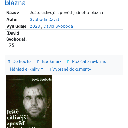
blázna
Názov
Ještě citlivější zpověď jednoho blázna
Autor
Svoboda David
Vyd.údaje
2023
,
David Svoboda
(David
Svoboda).
- 75
Do košíka
Bookmark
Požičať si e-knihu
Náhľad e-knihy
Vybrané dokumenty