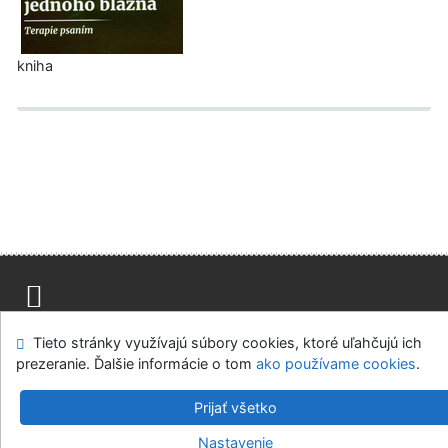
kniha
Mapa stránok
Prístupnosť
Súkromie
Tieto stránky využívajú súbory cookies, ktoré uľahčujú ich
Modul OpenSearch
Napíšte nám
Nastavenie cookies
prezeranie. Ďalšie informácie o tom
ako používame cookies
.
Knižnica MCK v Malackách
Prijať všetko
©1993-2026
IPAC
v.4.8.63a
-
Cosmotron Slovakia, s.r.o.
Nastavenie