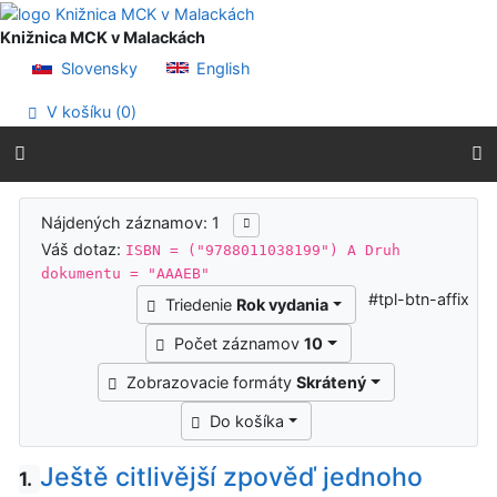
Prejsť na obsah
Prejsť na menu
Knižnica MCK v Malackách
Prehlásenie o webovej prístupnosti
Slovensky
English
V košíku (
0
)
Výsledky vyhľadávania
Nájdených záznamov: 1
Váš dotaz:
ISBN = ("9788011038199") A Druh
dokumentu = "AAAEB"
#tpl-btn-affix
Triedenie
Rok vydania
Počet záznamov
10
Zobrazovacie formáty
Skrátený
Do košíka
Ještě citlivější zpověď jednoho
1.