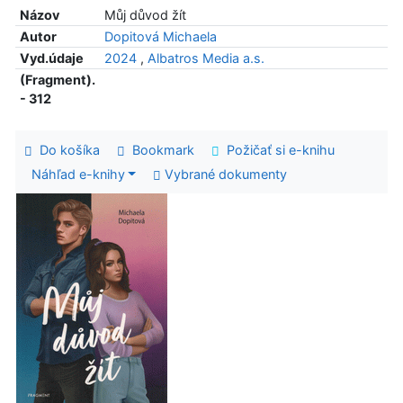
Názov
Můj důvod žít
Autor
Dopitová Michaela
Vyd.údaje
2024
,
Albatros Media a.s.
(Fragment).
- 312
Do košíka
Bookmark
Požičať si e-knihu
Náhľad e-knihy
Vybrané dokumenty