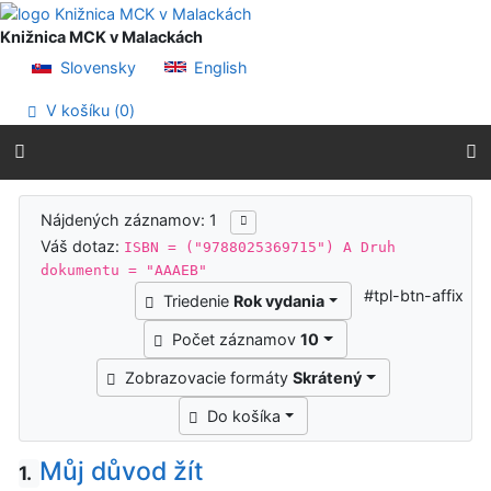
Prejsť na obsah
Prejsť na menu
Knižnica MCK v Malackách
Prehlásenie o webovej prístupnosti
Slovensky
English
V košíku (
0
)
Výsledky vyhľadávania
Nájdených záznamov: 1
Váš dotaz:
ISBN = ("9788025369715") A Druh
dokumentu = "AAAEB"
#tpl-btn-affix
Triedenie
Rok vydania
Počet záznamov
10
Zobrazovacie formáty
Skrátený
Do košíka
Můj důvod žít
1.