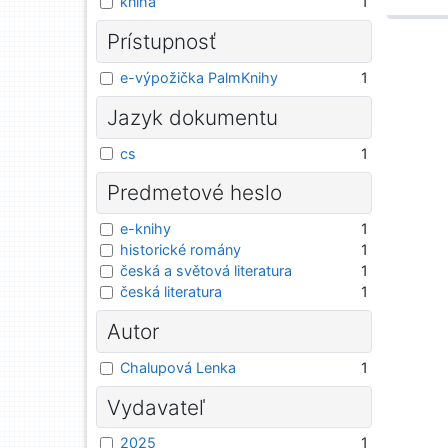
kniha
1
Prístupnosť
e-výpožička PalmKnihy
1
Jazyk dokumentu
cs
1
Predmetové heslo
e-knihy
1
historické romány
1
česká a světová literatura
1
česká literatura
1
Autor
Chalupová Lenka
1
Vydavateľ
2025
1