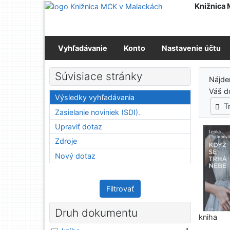
Prejsť na obsah
Knižnica
Prejsť na menu
Prehlásenie o webovej prístupnosti
Vyhľadávanie
Konto
Nastavenie účtu
Výs
Súvisiace stránky
Nájd
Váš d
Výsledky vyhľadávania
T
Zasielanie noviniek (SDI).
Upraviť dotaz
Zdroje
Nový dotaz
Filtrovať
Druh dokumentu
kniha