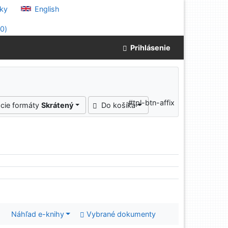
ky
English
(
0
)
Prihlásenie
#tpl-btn-affix
cie formáty
Skrátený
Do košíka
Náhľad e-knihy
Vybrané dokumenty