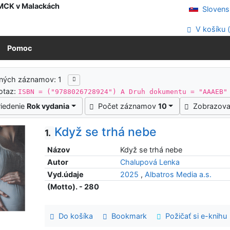
 MCK v Malackách
Slovens
V košíku 
Pomoc
ledky vyhľadávania
ených záznamov: 1
otaz:
ISBN = ("9788026728924") A Druh dokumentu = "AAAEB"
riedenie
Rok vydania
Počet záznamov
10
Zobrazova
Když se trhá nebe
1.
Názov
Když se trhá nebe
Autor
Chalupová Lenka
Vyd.údaje
2025
,
Albatros Media a.s.
(Motto). - 280
Do košíka
Bookmark
Požičať si e-knihu