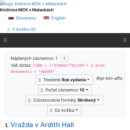
Prejsť na obsah
Prejsť na menu
Knižnica MCK v Malackách
Prehlásenie o webovej prístupnosti
Slovensky
English
V košíku (
0
)
Výsledky vyhľadávania
Nájdených záznamov: 1
Váš dotaz:
ISBN = ("9788027761784") A Druh
dokumentu = "AAAEB"
#tpl-btn-affix
Triedenie
Rok vydania
Počet záznamov
10
Zobrazovacie formáty
Skrátený
Do košíka
Vražda v Ardith Hall
1.