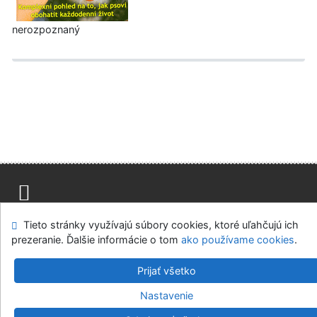
nerozpoznaný
Mapa stránok
Prístupnosť
Súkromie
Tieto stránky využívajú súbory cookies, ktoré uľahčujú ich
Modul OpenSearch
Napíšte nám
Nastavenie cookies
prezeranie. Ďalšie informácie o tom
ako používame cookies
.
Prijať všetko
Knižnica MCK v Malackách
©1993-2026
IPAC
v.4.8.63a
-
Cosmotron Slovakia, s.r.o.
Nastavenie