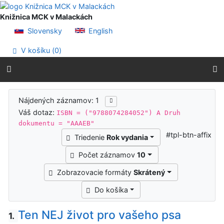
Prejsť na obsah
Prejsť na menu
Knižnica MCK v Malackách
Prehlásenie o webovej prístupnosti
Slovensky
English
V košíku (
0
)
Výsledky vyhľadávania
Nájdených záznamov: 1
Váš dotaz:
ISBN = ("9788074284052") A Druh
dokumentu = "AAAEB"
#tpl-btn-affix
Triedenie
Rok vydania
Počet záznamov
10
Zobrazovacie formáty
Skrátený
Do košíka
Ten NEJ život pro vašeho psa
1.