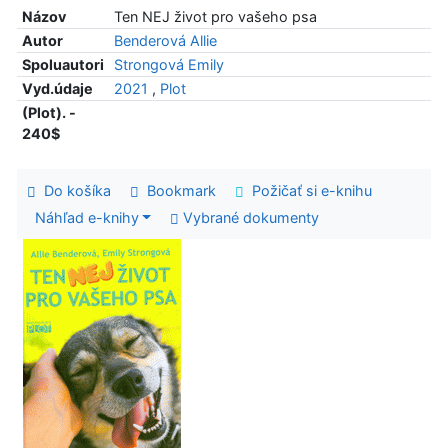
Názov
Ten NEJ život pro vašeho psa
Autor
Benderová Allie
Spoluautori
Strongová Emily
Vyd.údaje
2021
,
Plot
(Plot). -
240$
Do košíka
Bookmark
Požičať si e-knihu
Náhľad e-knihy
Vybrané dokumenty