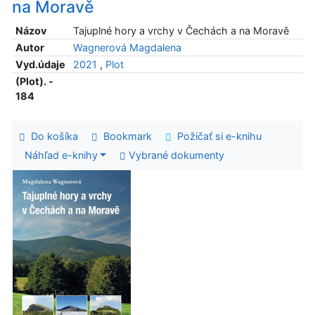
na Moravě
Názov
Tajuplné hory a vrchy v Čechách a na Moravě
Autor
Wagnerová Magdalena
Vyd.údaje
2021
,
Plot
(Plot). -
184
Do košíka
Bookmark
Požičať si e-knihu
Náhľad e-knihy
Vybrané dokumenty