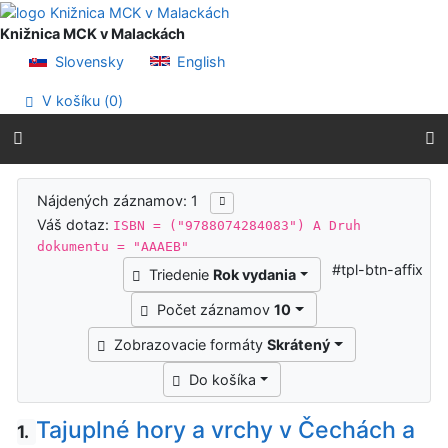
Prejsť na obsah
Prejsť na menu
Knižnica MCK v Malackách
Prehlásenie o webovej prístupnosti
Slovensky
English
V košíku (
0
)
Výsledky vyhľadávania
Nájdených záznamov: 1
Váš dotaz:
ISBN = ("9788074284083") A Druh
dokumentu = "AAAEB"
#tpl-btn-affix
Triedenie
Rok vydania
Počet záznamov
10
Zobrazovacie formáty
Skrátený
Do košíka
Tajuplné hory a vrchy v Čechách a
1.