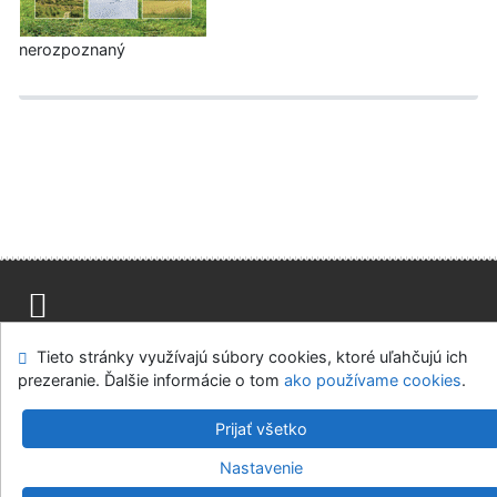
nerozpoznaný
Mapa stránok
Prístupnosť
Súkromie
Tieto stránky využívajú súbory cookies, ktoré uľahčujú ich
Modul OpenSearch
Napíšte nám
Nastavenie cookies
prezeranie. Ďalšie informácie o tom
ako používame cookies
.
Knižnica MCK v Malackách
Prijať všetko
©1993-2026
IPAC
v.4.8.63a
-
Cosmotron Slovakia, s.r.o.
Nastavenie