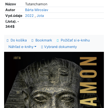
Názov
Tutanchamon
Autor
Bárta Miroslav
Vyd.údaje
2022
,
Jota
(Jota). -
344$
Do košíka
Bookmark
Požičať si e-knihu
Náhľad e-knihy
Vybrané dokumenty