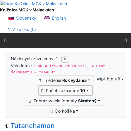
Prejsť na obsah
Prejsť na menu
Knižnica MCK v Malackách
Prehlásenie o webovej prístupnosti
Slovensky
English
V košíku (
0
)
Výsledky vyhľadávania
Nájdených záznamov: 1
Váš dotaz:
ISBN = ("9788076890527") A Druh
dokumentu = "AAAEB"
#tpl-btn-affix
Triedenie
Rok vydania
Počet záznamov
10
Zobrazovacie formáty
Skrátený
Do košíka
Tutanchamon
1.