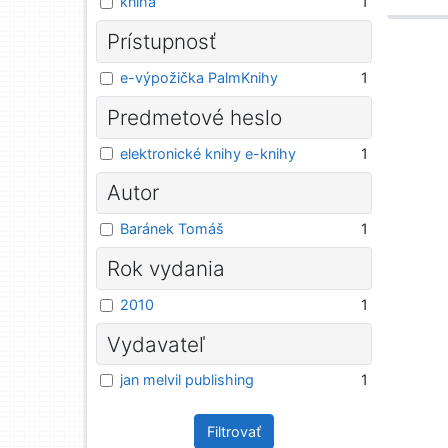
kniha
1
Prístupnosť
e-výpožička PalmKnihy
1
Predmetové heslo
elektronické knihy e-knihy
1
Autor
Baránek Tomáš
1
Rok vydania
2010
1
Vydavateľ
jan melvil publishing
1
Filtrovať