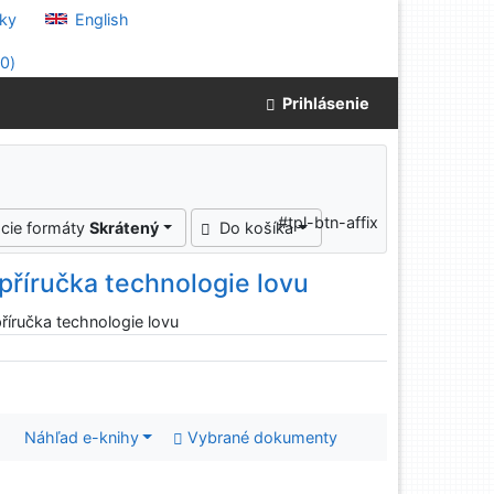
ky
English
(
0
)
Prihlásenie
#tpl-btn-affix
cie formáty
Skrátený
Do košíka
 příručka technologie lovu
příručka technologie lovu
Náhľad e-knihy
Vybrané dokumenty