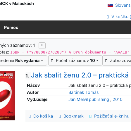
 MCK v Malackách
Slovens
V košíku 
Pomoc
ledky vyhľadávania
ených záznamov: 1
otaz:
ISBN = ("9788087270288") A Druh dokumentu = "AAAEB"
riedenie
Rok vydania
Počet záznamov
10
Zobrazova
Jak sbalit ženu 2.0 – praktická
1.
Názov
Jak sbalit ženu 2.0 – praktická 
Autor
Baránek Tomáš
Vyd.údaje
Jan Melvil publishing
,
2010
Do košíka
Bookmark
Požičať si e-knihu