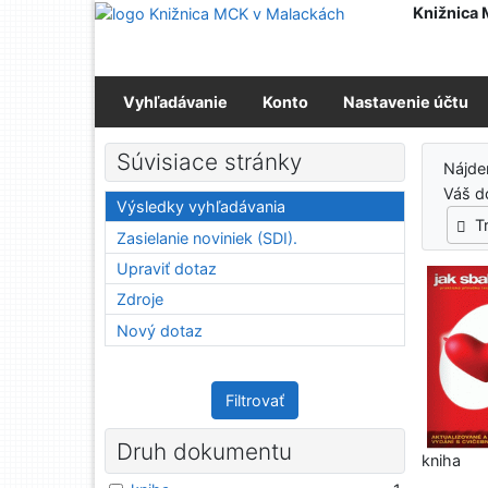
Prejsť na obsah
Knižnica
Prejsť na menu
Prehlásenie o webovej prístupnosti
Vyhľadávanie
Konto
Nastavenie účtu
Výs
Súvisiace stránky
Nájd
Váš d
Výsledky vyhľadávania
T
Zasielanie noviniek (SDI).
Upraviť dotaz
Zdroje
Nový dotaz
Filtrovať
Druh dokumentu
kniha