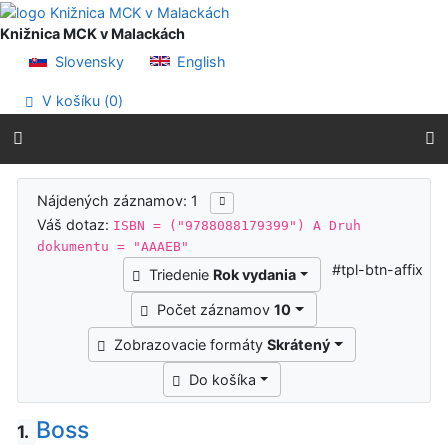
Prejsť na obsah
Prejsť na menu
Knižnica MCK v Malackách
Prehlásenie o webovej prístupnosti
Slovensky
English
V košíku (
0
)
Výsledky vyhľadávania
Nájdených záznamov: 1
Váš dotaz:
ISBN = ("9788088179399") A Druh
dokumentu = "AAAEB"
#tpl-btn-affix
Triedenie
Rok vydania
Počet záznamov
10
Zobrazovacie formáty
Skrátený
Do košíka
Boss
1.