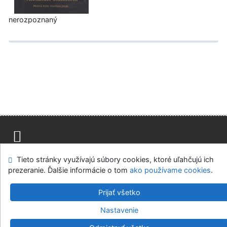
nerozpoznaný
Mapa stránok
Prístupnosť
Súkromie
Tieto stránky využívajú súbory cookies, ktoré uľahčujú ich
Modul OpenSearch
Napíšte nám
Nastavenie cookies
prezeranie. Ďalšie informácie o tom
ako používame cookies
.
Prijať všetko
Knižnica MCK v Malackách
©1993-2026
IPAC
v.4.8.63a
-
Cosmotron Slovakia, s.r.o.
Nastavenie