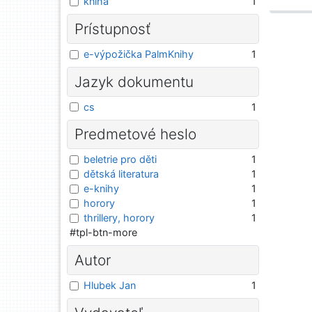
kniha
1
Prístupnosť
e-výpožička PalmKnihy
1
Jazyk dokumentu
cs
1
Predmetové heslo
beletrie pro děti
1
dětská literatura
1
e-knihy
1
horory
1
thrillery, horory
1
#tpl-btn-more
Autor
Hlubek Jan
1