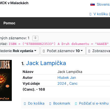
 MCK v Malackách
Slovens
V košíku 
Pomoc
ledky vyhľadávania
ených záznamov: 1
otaz:
ISBN = ("9788088623533") A Druh dokumentu = "AAAEB"
riedenie
Rok vydania
Počet záznamov
10
Zobrazova
Jack Lampička
1.
Názov
Jack Lampička
Autor
Hlubek Jan
Vyd.údaje
2024
,
Canc
(Canc). - 168
Do košíka
Bookmark
Požičať si e-knihu