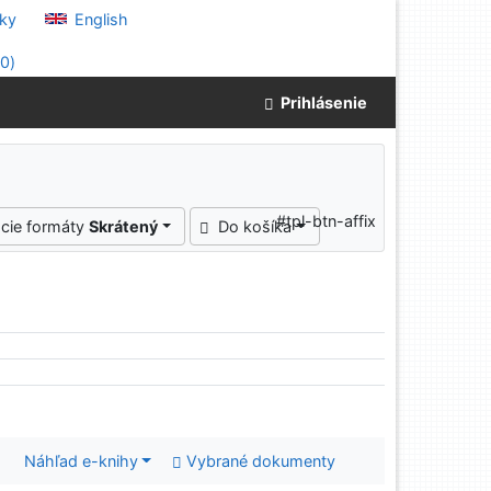
ky
English
(
0
)
Prihlásenie
#tpl-btn-affix
cie formáty
Skrátený
Do košíka
Náhľad e-knihy
Vybrané dokumenty