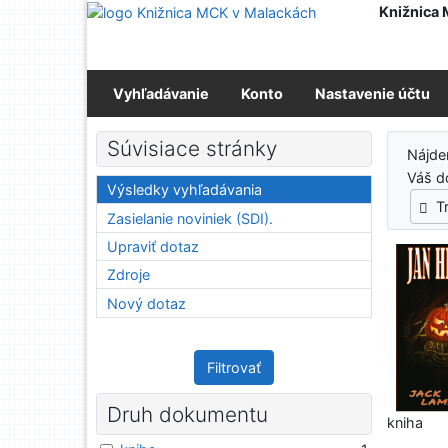
Prejsť na obsah
Knižnica
Prejsť na menu
Prehlásenie o webovej prístupnosti
Vyhľadávanie
Konto
Nastavenie účtu
Výs
Súvisiace stránky
Nájd
Váš d
Výsledky vyhľadávania
T
Zasielanie noviniek (SDI).
Upraviť dotaz
Zdroje
Nový dotaz
Filtrovať
Druh dokumentu
kniha