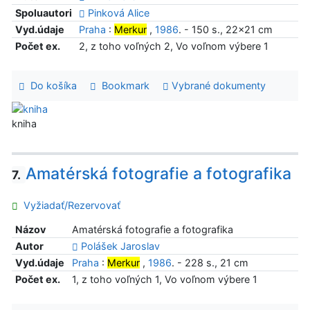
Spoluautori
Pinková Alice
Vyd.údaje
Praha
:
Merkur
,
1986
. - 150 s., 22x21 cm
Počet ex.
2, z toho voľných 2, Vo voľnom výbere 1
Do košíka
Bookmark
Vybrané dokumenty
kniha
Amatérská fotografie a fotografika
7.
Vyžiadať/Rezervovať
Názov
Amatérská fotografie a fotografika
Autor
Polášek Jaroslav
Vyd.údaje
Praha
:
Merkur
,
1986
. - 228 s., 21 cm
Počet ex.
1, z toho voľných 1, Vo voľnom výbere 1