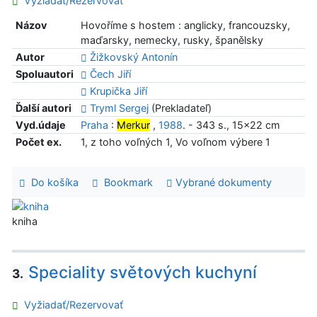
Vyžiadať/Rezervovať
Názov
Hovoříme s hostem : anglicky, francouzsky,
maďarsky, nemecky, rusky, španělsky
Autor
Žižkovský Antonín
Spoluautori
Čech Jiří
Krupička Jiří
Ďalší autori
Tryml Sergej
(Prekladateľ)
Vyd.údaje
Praha
:
Merkur
,
1988
. - 343 s., 15x22 cm
Počet ex.
1, z toho voľných 1, Vo voľnom výbere 1
Do košíka
Bookmark
Vybrané dokumenty
kniha
Speciality světových kuchyní
3.
Vyžiadať/Rezervovať