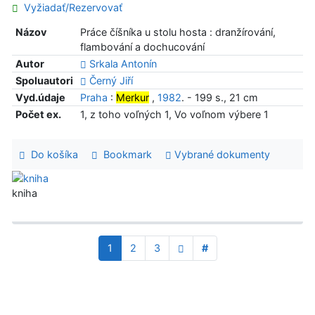
Vyžiadať/Rezervovať
Názov
Práce číšníka u stolu hosta : dranžírování,
flambování a dochucování
Autor
Srkala Antonín
Spoluautori
Černý Jiří
Vyd.údaje
Praha
:
Merkur
,
1982
. - 199 s., 21 cm
Počet ex.
1, z toho voľných 1, Vo voľnom výbere 1
Do košíka
Bookmark
Vybrané dokumenty
kniha
1
2
3
#