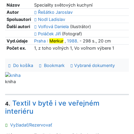
Názov
Speciality světových kuchyní
Autor
Řešátko Jaroslav
Spoluautori
Nodl Ladislav
Ďalší autori
Volfová Daniela
(Ilustrátor)
Poláček Jiří
(Fotograf)
Vyd.údaje
Praha
:
Merkur
,
1988
. - 298 s., 20 cm
Počet ex.
1, z toho voľných 1, Vo voľnom výbere 1
Do košíka
Bookmark
Vybrané dokumenty
kniha
Textil v bytě i ve veřejném
4.
interiéru
Vyžiadať/Rezervovať