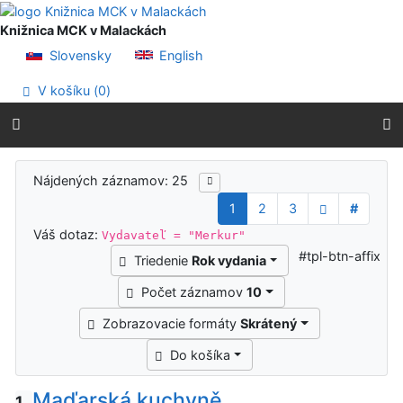
Prejsť na obsah
Prejsť na menu
Knižnica MCK v Malackách
Prehlásenie o webovej prístupnosti
Slovensky
English
V košíku (
0
)
Výsledky vyhľadávania
Nájdených záznamov: 25
1
2
3
#
Váš dotaz:
Vydavateľ = "Merkur"
#tpl-btn-affix
Triedenie
Rok vydania
Počet záznamov
10
Zobrazovacie formáty
Skrátený
Do košíka
Maďarská kuchyně
1.