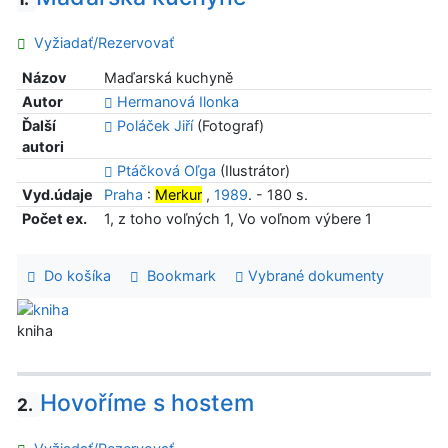
Vyžiadať/Rezervovať
Názov
Maďarská kuchyně
Autor
Hermanová Ilonka
Ďalší
Poláček Jiří
(Fotograf)
autori
Ptáčková Oľga
(Ilustrátor)
Vyd.údaje
Praha
:
Merkur
,
1989
. - 180 s.
Počet ex.
1, z toho voľných 1, Vo voľnom výbere 1
Do košíka
Bookmark
Vybrané dokumenty
kniha
Hovoříme s hostem
2.