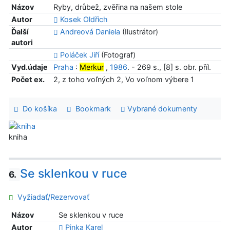
Názov
Ryby, drůbež, zvěřina na našem stole
Autor
Kosek Oldřich
Ďalší
Andreová Daniela
(Ilustrátor)
autori
Poláček Jiří
(Fotograf)
Vyd.údaje
Praha
:
Merkur
,
1986
. - 269 s., [8] s. obr. příl.
Počet ex.
2, z toho voľných 2, Vo voľnom výbere 1
Do košíka
Bookmark
Vybrané dokumenty
kniha
Se sklenkou v ruce
6.
Vyžiadať/Rezervovať
Názov
Se sklenkou v ruce
Autor
Pinka Karel