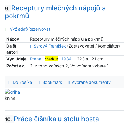
Receptury mléčných nápojů a
9.
pokrmů
Vyžiadať/Rezervovať
Názov
Receptury mléčných nápojů a pokrmů
Ďalší
Syrový František
(Zostavovateľ / Kompilátor)
autori
Vyd.údaje
Praha
:
Merkur
,
1984
. - 223 s., 21 cm
Počet ex.
2, z toho voľných 2, Vo voľnom výbere 1
Do košíka
Bookmark
Vybrané dokumenty
kniha
Práce číšníka u stolu hosta
10.