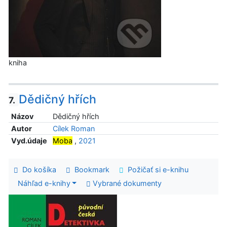
kniha
Dědičný hřích
7.
Názov
Dědičný hřích
Autor
Cílek Roman
Vyd.údaje
Moba
,
2021
Do košíka
Bookmark
Požičať si e-knihu
Náhľad e-knihy
Vybrané dokumenty