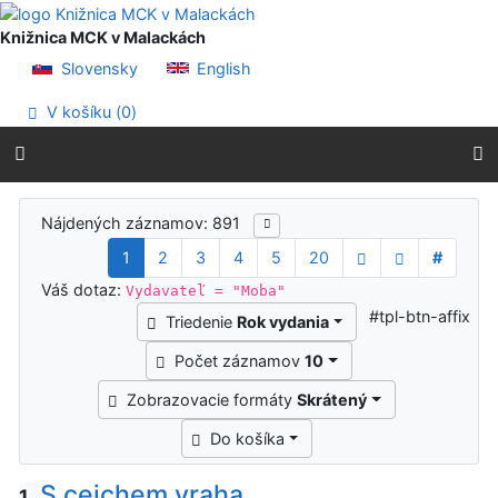
Prejsť na obsah
Prejsť na menu
Knižnica MCK v Malackách
Prehlásenie o webovej prístupnosti
Slovensky
English
V košíku (
0
)
Výsledky vyhľadávania
Nájdených záznamov: 891
1
2
3
4
5
20
#
Váš dotaz:
Vydavateľ = "Moba"
#tpl-btn-affix
Triedenie
Rok vydania
Počet záznamov
10
Zobrazovacie formáty
Skrátený
Do košíka
S cejchem vraha
1.