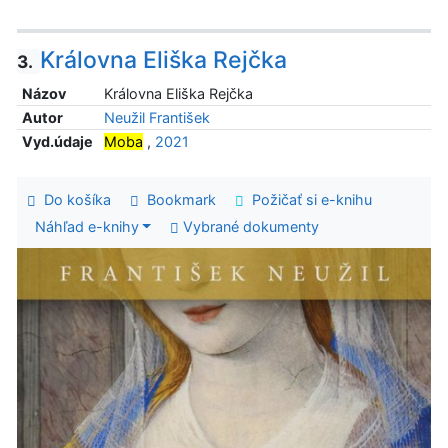
Královna Eliška Rejčka
3.
Názov
Královna Eliška Rejčka
Autor
Neužil František
Vyd.údaje
Moba
,
2021
Do košíka
Bookmark
Požičať si e-knihu
Náhľad e-knihy
Vybrané dokumenty