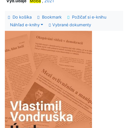
Vyd.údaje
Moba
,
2021
Do košíka
Bookmark
Požičať si e-knihu
Náhľad e-knihy
Vybrané dokumenty