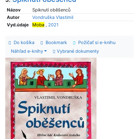
Názov
Spiknutí oběšenců
Autor
Vondruška Vlastimil
Vyd.údaje
Moba
,
2021
Do košíka
Bookmark
Požičať si e-knihu
Náhľad e-knihy
Vybrané dokumenty