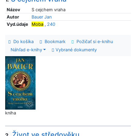
Názov
S cejchem vraha
Autor
Bauer Jan
Vyd.údaje
Moba
,
240
Do košíka
Bookmark
Požičať si e-knihu
Náhľad e-knihy
Vybrané dokumenty
kniha
Život ve středověku
2.