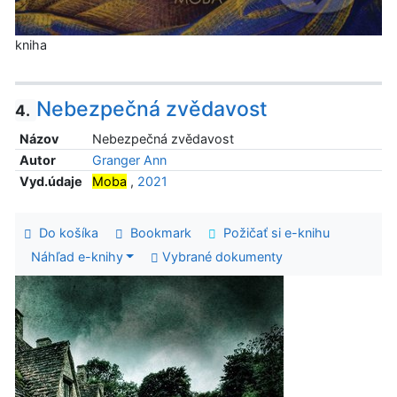
kniha
Nebezpečná zvědavost
4.
Názov
Nebezpečná zvědavost
Autor
Granger Ann
Vyd.údaje
Moba
,
2021
Do košíka
Bookmark
Požičať si e-knihu
Náhľad e-knihy
Vybrané dokumenty