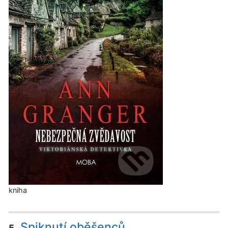
kniha
Spiknutí oběšenců
5.