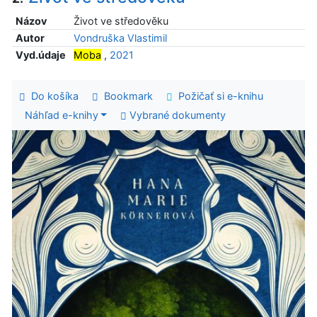
Názov
Život ve středověku
Autor
Vondruška Vlastimil
Vyd.údaje
Moba
,
2021
Do košíka
Bookmark
Požičať si e-knihu
Náhľad e-knihy
Vybrané dokumenty