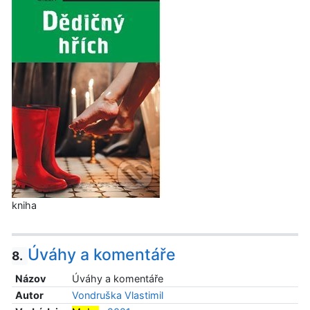
kniha
Úváhy a komentáře
8.
Názov
Úváhy a komentáře
Autor
Vondruška Vlastimil