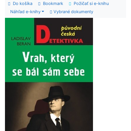
Do košíka
Bookmark
Požičať si e-knihu
Náhľad e-knihy
Vybrané dokumenty