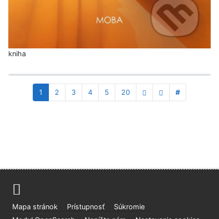
kniha
1
2
3
4
5
20
#
Mapa stránok
Prístupnosť
Súkromie