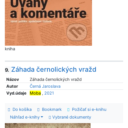
kniha
Záhada černolických vražd
9.
Názov
Záhada černolických vražd
Autor
Černá Jaroslava
Vyd.údaje
Moba
,
2021
Do košíka
Bookmark
Požičať si e-knihu
Náhľad e-knihy
Vybrané dokumenty