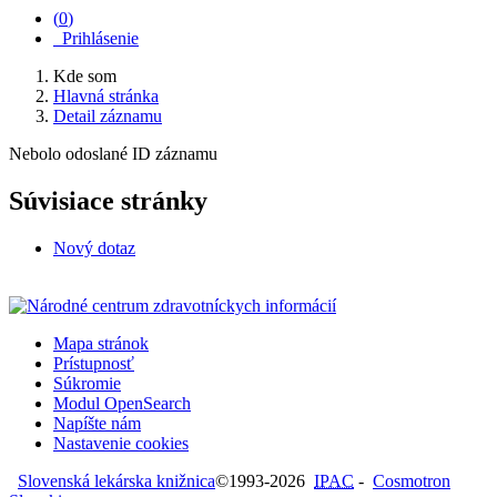
(
0
)
Prihlásenie
Kde som
Hlavná stránka
Detail záznamu
Nebolo odoslané ID záznamu
Súvisiace stránky
Nový dotaz
Mapa stránok
Prístupnosť
Súkromie
Modul OpenSearch
Napíšte nám
Nastavenie cookies
Slovenská lekárska knižnica
©1993-2026
IPAC
-
Cosmotron