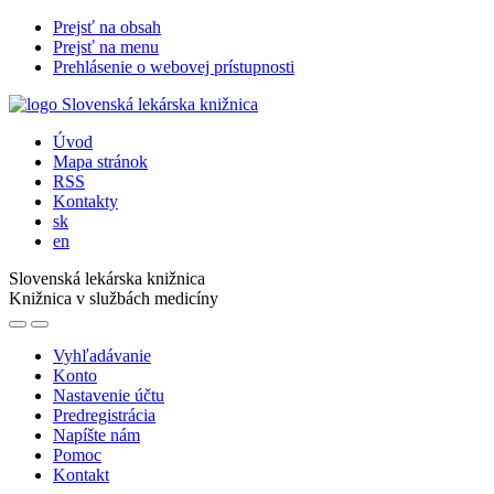
Prejsť na obsah
Prejsť na menu
Prehlásenie o webovej prístupnosti
Úvod
Mapa stránok
RSS
Kontakty
sk
en
Slovenská lekárska knižnica
Knižnica v službách medicíny
Vyhľadávanie
Konto
Nastavenie účtu
Predregistrácia
Napíšte nám
Pomoc
Kontakt