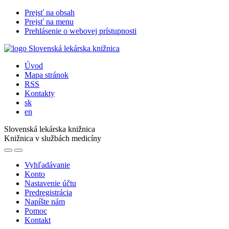
Prejsť na obsah
Prejsť na menu
Prehlásenie o webovej prístupnosti
Úvod
Mapa stránok
RSS
Kontakty
sk
en
Slovenská lekárska knižnica
Knižnica v službách medicíny
Vyhľadávanie
Konto
Nastavenie účtu
Predregistrácia
Napíšte nám
Pomoc
Kontakt