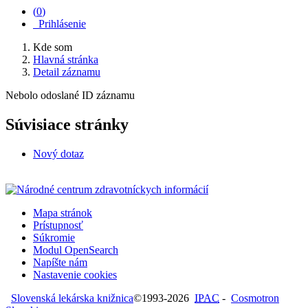
(
0
)
Prihlásenie
Kde som
Hlavná stránka
Detail záznamu
Nebolo odoslané ID záznamu
Súvisiace stránky
Nový dotaz
Mapa stránok
Prístupnosť
Súkromie
Modul OpenSearch
Napíšte nám
Nastavenie cookies
Slovenská lekárska knižnica
©1993-2026
IPAC
-
Cosmotron