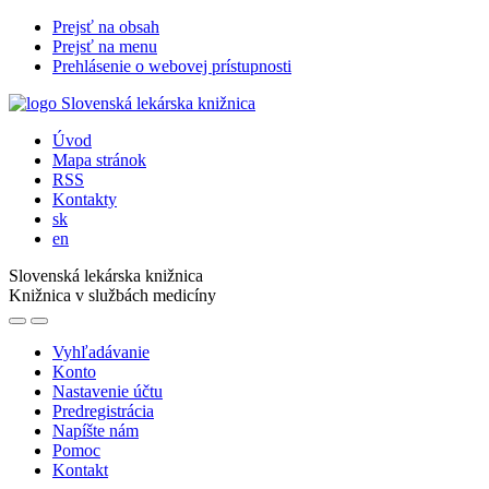
Prejsť na obsah
Prejsť na menu
Prehlásenie o webovej prístupnosti
Úvod
Mapa stránok
RSS
Kontakty
sk
en
Slovenská lekárska knižnica
Knižnica v službách medicíny
Vyhľadávanie
Konto
Nastavenie účtu
Predregistrácia
Napíšte nám
Pomoc
Kontakt