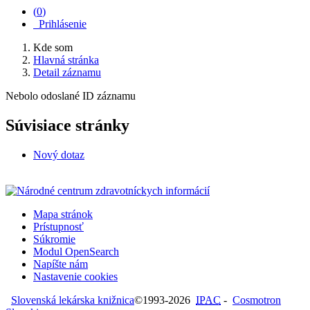
(
0
)
Prihlásenie
Kde som
Hlavná stránka
Detail záznamu
Nebolo odoslané ID záznamu
Súvisiace stránky
Nový dotaz
Mapa stránok
Prístupnosť
Súkromie
Modul OpenSearch
Napíšte nám
Nastavenie cookies
Slovenská lekárska knižnica
©1993-2026
IPAC
-
Cosmotron