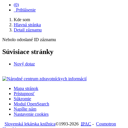
(
0
)
Prihlásenie
Kde som
Hlavná stránka
Detail záznamu
Nebolo odoslané ID záznamu
Súvisiace stránky
Nový dotaz
Mapa stránok
Prístupnosť
Súkromie
Modul OpenSearch
Napíšte nám
Nastavenie cookies
Slovenská lekárska knižnica
©1993-2026
IPAC
-
Cosmotron