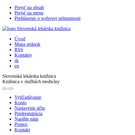
Prejsť na obsah
Prejsť na menu
Prehlásenie o webovej prístupnosti
Úvod
Mapa stránok
RSS
Kontakty
sk
en
Slovenská lekárska knižnica
Knižnica v službách medicíny
Vyhľadávanie
Konto
Nastavenie účtu
Predregistrácia
Napíšte nám
Pomoc
Kontakt