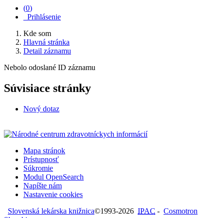
(
0
)
Prihlásenie
Kde som
Hlavná stránka
Detail záznamu
Nebolo odoslané ID záznamu
Súvisiace stránky
Nový dotaz
Mapa stránok
Prístupnosť
Súkromie
Modul OpenSearch
Napíšte nám
Nastavenie cookies
Slovenská lekárska knižnica
©1993-2026
IPAC
-
Cosmotron