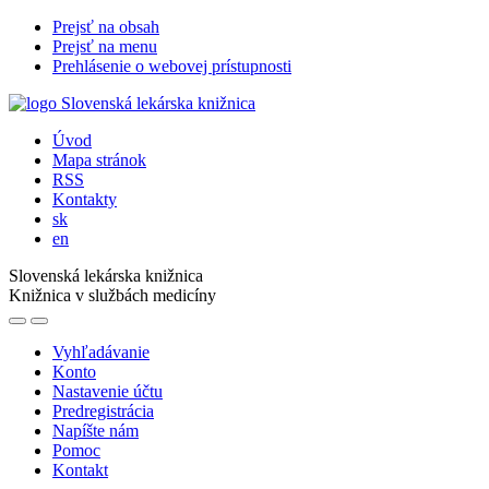
Prejsť na obsah
Prejsť na menu
Prehlásenie o webovej prístupnosti
Úvod
Mapa stránok
RSS
Kontakty
sk
en
Slovenská lekárska knižnica
Knižnica v službách medicíny
Vyhľadávanie
Konto
Nastavenie účtu
Predregistrácia
Napíšte nám
Pomoc
Kontakt