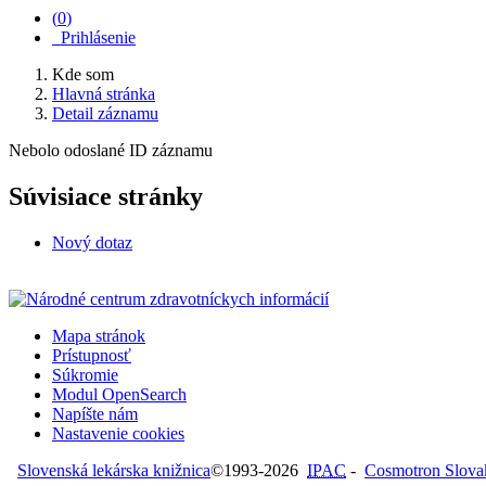
(
0
)
Prihlásenie
Kde som
Hlavná stránka
Detail záznamu
Nebolo odoslané ID záznamu
Súvisiace stránky
Nový dotaz
Mapa stránok
Prístupnosť
Súkromie
Modul OpenSearch
Napíšte nám
Nastavenie cookies
Slovenská lekárska knižnica
©1993-2026
IPAC
-
Cosmotron Slovaki