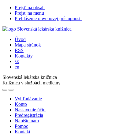
Prejsť na obsah
Prejsť na menu
Prehlásenie o webovej prístupnosti
Úvod
Mapa stránok
RSS
Kontakty
sk
en
Slovenská lekárska knižnica
Knižnica v službách medicíny
Vyhľadávanie
Konto
Nastavenie účtu
Predregistrácia
Napíšte nám
Pomoc
Kontakt