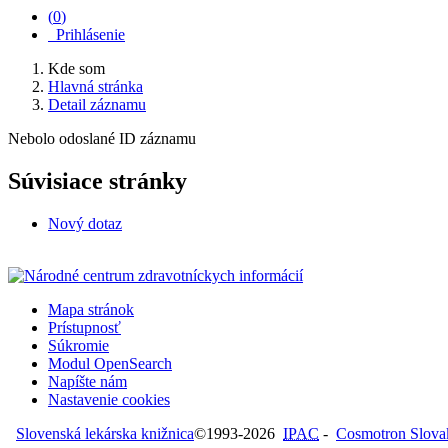
(
0
)
Prihlásenie
Kde som
Hlavná stránka
Detail záznamu
Nebolo odoslané ID záznamu
Súvisiace stránky
Nový dotaz
Mapa stránok
Prístupnosť
Súkromie
Modul OpenSearch
Napíšte nám
Nastavenie cookies
Slovenská lekárska knižnica
©1993-2026
IPAC
-
Cosmotron Slovaki