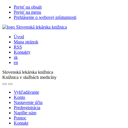
Prejsť na obsah
Prejsť na menu
Prehlásenie o webovej prístupnosti
Úvod
Mapa stránok
RSS
Kontakty
sk
en
Slovenská lekárska knižnica
Knižnica v službách medicíny
Vyhľadávanie
Konto
Nastavenie účtu
Predregistrácia
Napíšte nám
Pomoc
Kontakt