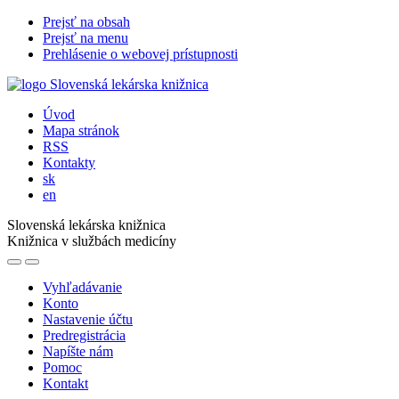
Prejsť na obsah
Prejsť na menu
Prehlásenie o webovej prístupnosti
Úvod
Mapa stránok
RSS
Kontakty
sk
en
Slovenská lekárska knižnica
Knižnica v službách medicíny
Vyhľadávanie
Konto
Nastavenie účtu
Predregistrácia
Napíšte nám
Pomoc
Kontakt