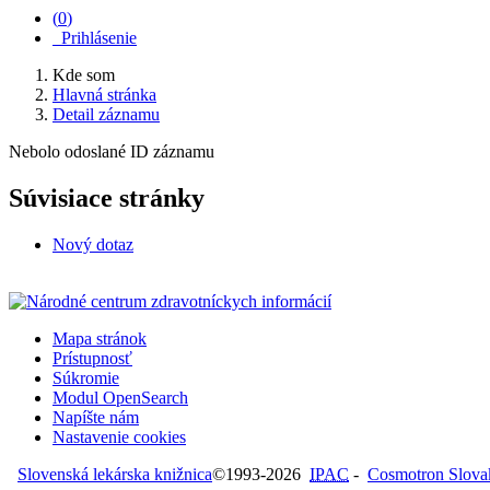
(
0
)
Prihlásenie
Kde som
Hlavná stránka
Detail záznamu
Nebolo odoslané ID záznamu
Súvisiace stránky
Nový dotaz
Mapa stránok
Prístupnosť
Súkromie
Modul OpenSearch
Napíšte nám
Nastavenie cookies
Slovenská lekárska knižnica
©1993-2026
IPAC
-
Cosmotron Slovaki