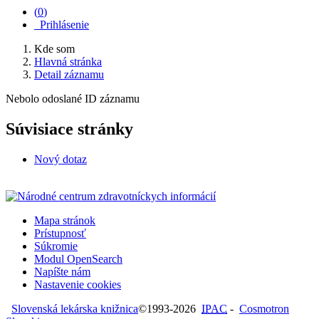
(
0
)
Prihlásenie
Kde som
Hlavná stránka
Detail záznamu
Nebolo odoslané ID záznamu
Súvisiace stránky
Nový dotaz
Mapa stránok
Prístupnosť
Súkromie
Modul OpenSearch
Napíšte nám
Nastavenie cookies
Slovenská lekárska knižnica
©1993-2026
IPAC
-
Cosmotron