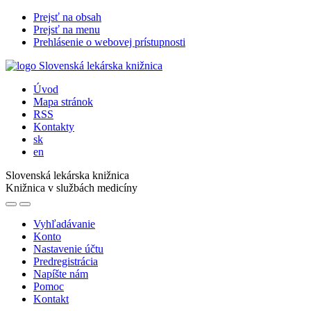
Prejsť na obsah
Prejsť na menu
Prehlásenie o webovej prístupnosti
Úvod
Mapa stránok
RSS
Kontakty
sk
en
Slovenská lekárska knižnica
Knižnica v službách medicíny
Vyhľadávanie
Konto
Nastavenie účtu
Predregistrácia
Napíšte nám
Pomoc
Kontakt