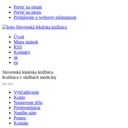
Prejsť na obsah
Prejsť na menu
Prehlásenie o webovej prístupnosti
Úvod
Mapa stránok
RSS
Kontakty
sk
en
Slovenská lekárska knižnica
Knižnica v službách medicíny
Vyhľadávanie
Konto
Nastavenie účtu
Predregistrácia
Napíšte nám
Pomoc
Kontakt