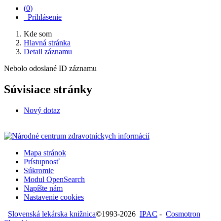
(
0
)
Prihlásenie
Kde som
Hlavná stránka
Detail záznamu
Nebolo odoslané ID záznamu
Súvisiace stránky
Nový dotaz
Mapa stránok
Prístupnosť
Súkromie
Modul OpenSearch
Napíšte nám
Nastavenie cookies
Slovenská lekárska knižnica
©1993-2026
IPAC
-
Cosmotron