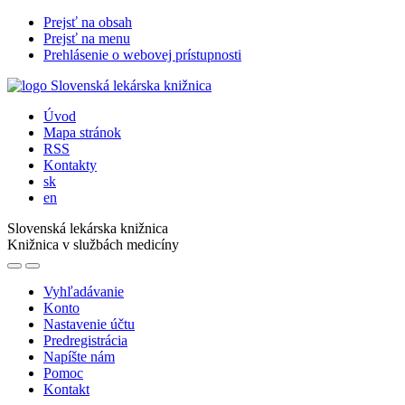
Prejsť na obsah
Prejsť na menu
Prehlásenie o webovej prístupnosti
Úvod
Mapa stránok
RSS
Kontakty
sk
en
Slovenská lekárska knižnica
Knižnica v službách medicíny
Vyhľadávanie
Konto
Nastavenie účtu
Predregistrácia
Napíšte nám
Pomoc
Kontakt