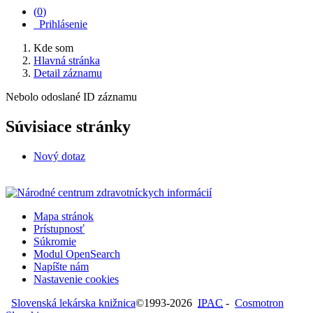
(
0
)
Prihlásenie
Kde som
Hlavná stránka
Detail záznamu
Nebolo odoslané ID záznamu
Súvisiace stránky
Nový dotaz
Mapa stránok
Prístupnosť
Súkromie
Modul OpenSearch
Napíšte nám
Nastavenie cookies
Slovenská lekárska knižnica
©1993-2026
IPAC
-
Cosmotron