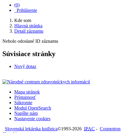
(
0
)
Prihlásenie
Kde som
Hlavná stránka
Detail záznamu
Nebolo odoslané ID záznamu
Súvisiace stránky
Nový dotaz
Mapa stránok
Prístupnosť
Súkromie
Modul OpenSearch
Napíšte nám
Nastavenie cookies
Slovenská lekárska knižnica
©1993-2026
IPAC
-
Cosmotron