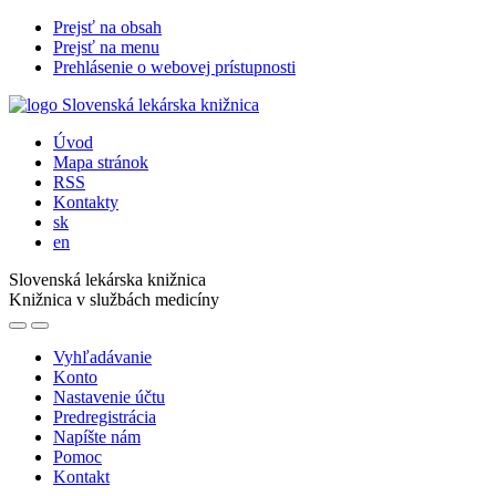
Prejsť na obsah
Prejsť na menu
Prehlásenie o webovej prístupnosti
Úvod
Mapa stránok
RSS
Kontakty
sk
en
Slovenská lekárska knižnica
Knižnica v službách medicíny
Vyhľadávanie
Konto
Nastavenie účtu
Predregistrácia
Napíšte nám
Pomoc
Kontakt