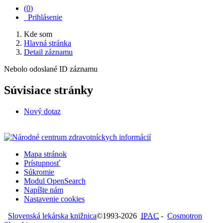
(
0
)
Prihlásenie
Kde som
Hlavná stránka
Detail záznamu
Nebolo odoslané ID záznamu
Súvisiace stránky
Nový dotaz
Mapa stránok
Prístupnosť
Súkromie
Modul OpenSearch
Napíšte nám
Nastavenie cookies
Slovenská lekárska knižnica
©1993-2026
IPAC
-
Cosmotron