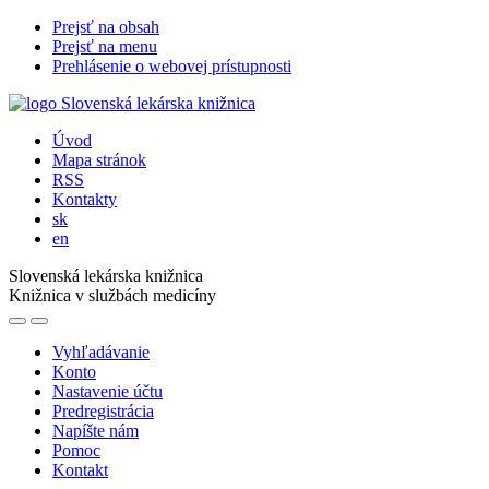
Prejsť na obsah
Prejsť na menu
Prehlásenie o webovej prístupnosti
Úvod
Mapa stránok
RSS
Kontakty
sk
en
Slovenská lekárska knižnica
Knižnica v službách medicíny
Vyhľadávanie
Konto
Nastavenie účtu
Predregistrácia
Napíšte nám
Pomoc
Kontakt