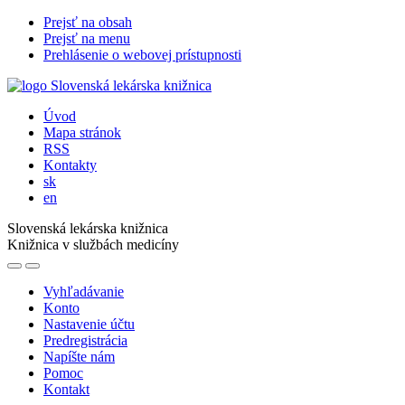
Prejsť na obsah
Prejsť na menu
Prehlásenie o webovej prístupnosti
Úvod
Mapa stránok
RSS
Kontakty
sk
en
Slovenská lekárska knižnica
Knižnica v službách medicíny
Vyhľadávanie
Konto
Nastavenie účtu
Predregistrácia
Napíšte nám
Pomoc
Kontakt