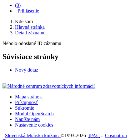
(
0
)
Prihlásenie
Kde som
Hlavná stránka
Detail záznamu
Nebolo odoslané ID záznamu
Súvisiace stránky
Nový dotaz
Mapa stránok
Prístupnosť
Súkromie
Modul OpenSearch
Napíšte nám
Nastavenie cookies
Slovenská lekárska knižnica
©1993-2026
IPAC
-
Cosmotron