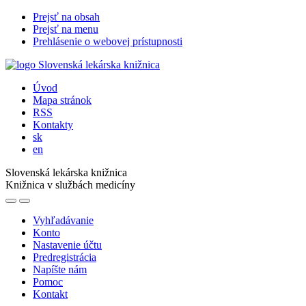
Prejsť na obsah
Prejsť na menu
Prehlásenie o webovej prístupnosti
Úvod
Mapa stránok
RSS
Kontakty
sk
en
Slovenská lekárska knižnica
Knižnica v službách medicíny
Vyhľadávanie
Konto
Nastavenie účtu
Predregistrácia
Napíšte nám
Pomoc
Kontakt