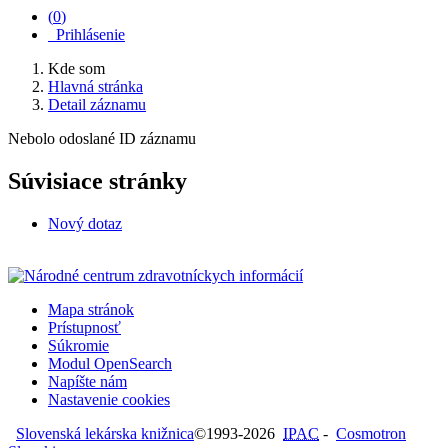
(
0
)
Prihlásenie
Kde som
Hlavná stránka
Detail záznamu
Nebolo odoslané ID záznamu
Súvisiace stránky
Nový dotaz
Mapa stránok
Prístupnosť
Súkromie
Modul OpenSearch
Napíšte nám
Nastavenie cookies
Slovenská lekárska knižnica
©1993-2026
IPAC
-
Cosmotron