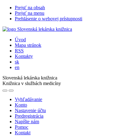
Prejsť na obsah
Prejsť na menu
Prehlásenie o webovej prístupnosti
Úvod
Mapa stránok
RSS
Kontakty
sk
en
Slovenská lekárska knižnica
Knižnica v službách medicíny
Vyhľadávanie
Konto
Nastavenie účtu
Predregistrácia
Napíšte nám
Pomoc
Kontakt