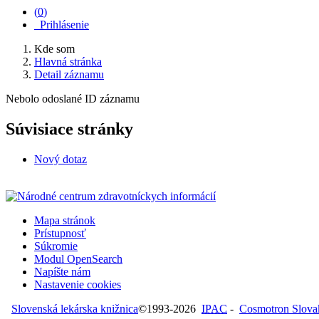
(
0
)
Prihlásenie
Kde som
Hlavná stránka
Detail záznamu
Nebolo odoslané ID záznamu
Súvisiace stránky
Nový dotaz
Mapa stránok
Prístupnosť
Súkromie
Modul OpenSearch
Napíšte nám
Nastavenie cookies
Slovenská lekárska knižnica
©1993-2026
IPAC
-
Cosmotron Slovaki