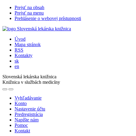
Prejsť na obsah
Prejsť na menu
Prehlásenie o webovej prístupnosti
Úvod
Mapa stránok
RSS
Kontakty
sk
en
Slovenská lekárska knižnica
Knižnica v službách medicíny
Vyhľadávanie
Konto
Nastavenie účtu
Predregistrácia
Napíšte nám
Pomoc
Kontakt