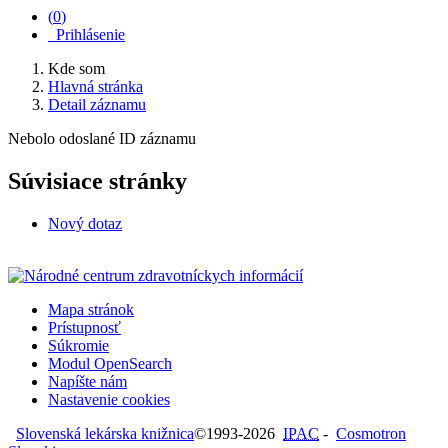
(
0
)
Prihlásenie
Kde som
Hlavná stránka
Detail záznamu
Nebolo odoslané ID záznamu
Súvisiace stránky
Nový dotaz
Mapa stránok
Prístupnosť
Súkromie
Modul OpenSearch
Napíšte nám
Nastavenie cookies
Slovenská lekárska knižnica
©1993-2026
IPAC
-
Cosmotron