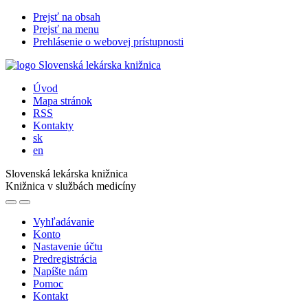
Prejsť na obsah
Prejsť na menu
Prehlásenie o webovej prístupnosti
Úvod
Mapa stránok
RSS
Kontakty
sk
en
Slovenská lekárska knižnica
Knižnica v službách medicíny
Vyhľadávanie
Konto
Nastavenie účtu
Predregistrácia
Napíšte nám
Pomoc
Kontakt