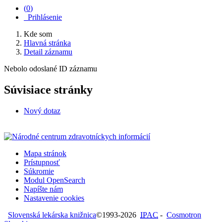
(
0
)
Prihlásenie
Kde som
Hlavná stránka
Detail záznamu
Nebolo odoslané ID záznamu
Súvisiace stránky
Nový dotaz
Mapa stránok
Prístupnosť
Súkromie
Modul OpenSearch
Napíšte nám
Nastavenie cookies
Slovenská lekárska knižnica
©1993-2026
IPAC
-
Cosmotron