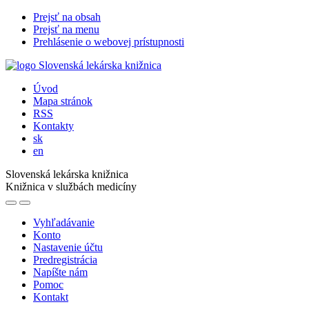
Prejsť na obsah
Prejsť na menu
Prehlásenie o webovej prístupnosti
Úvod
Mapa stránok
RSS
Kontakty
sk
en
Slovenská lekárska knižnica
Knižnica v službách medicíny
Vyhľadávanie
Konto
Nastavenie účtu
Predregistrácia
Napíšte nám
Pomoc
Kontakt