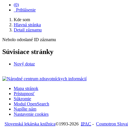
(
0
)
Prihlásenie
Kde som
Hlavná stránka
Detail záznamu
Nebolo odoslané ID záznamu
Súvisiace stránky
Nový dotaz
Mapa stránok
Prístupnosť
Súkromie
Modul OpenSearch
Napíšte nám
Nastavenie cookies
Slovenská lekárska knižnica
©1993-2026
IPAC
-
Cosmotron Slovaki