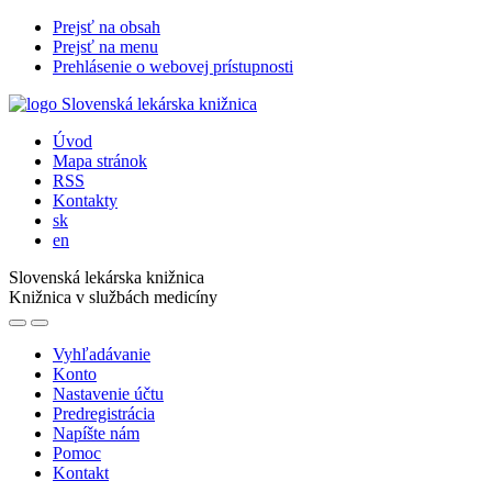
Prejsť na obsah
Prejsť na menu
Prehlásenie o webovej prístupnosti
Úvod
Mapa stránok
RSS
Kontakty
sk
en
Slovenská lekárska knižnica
Knižnica v službách medicíny
Vyhľadávanie
Konto
Nastavenie účtu
Predregistrácia
Napíšte nám
Pomoc
Kontakt