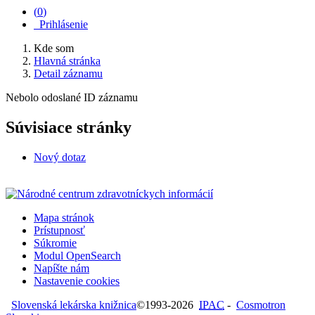
(
0
)
Prihlásenie
Kde som
Hlavná stránka
Detail záznamu
Nebolo odoslané ID záznamu
Súvisiace stránky
Nový dotaz
Mapa stránok
Prístupnosť
Súkromie
Modul OpenSearch
Napíšte nám
Nastavenie cookies
Slovenská lekárska knižnica
©1993-2026
IPAC
-
Cosmotron