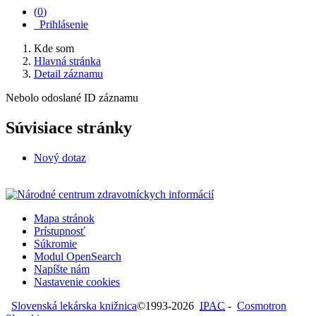
(
0
)
Prihlásenie
Kde som
Hlavná stránka
Detail záznamu
Nebolo odoslané ID záznamu
Súvisiace stránky
Nový dotaz
Mapa stránok
Prístupnosť
Súkromie
Modul OpenSearch
Napíšte nám
Nastavenie cookies
Slovenská lekárska knižnica
©1993-2026
IPAC
-
Cosmotron