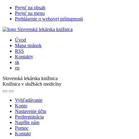
Prejsť na obsah
Prejsť na menu
Prehlásenie o webovej prístupnosti
Úvod
Mapa stránok
RSS
Kontakty
sk
en
Slovenská lekárska knižnica
Knižnica v službách medicíny
Vyhľadávanie
Konto
Nastavenie účtu
Predregistrácia
Napíšte nám
Pomoc
Kontakt