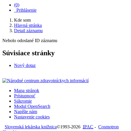
(
0
)
Prihlásenie
Kde som
Hlavná stránka
Detail záznamu
Nebolo odoslané ID záznamu
Súvisiace stránky
Nový dotaz
Mapa stránok
Prístupnosť
Súkromie
Modul OpenSearch
Napíšte nám
Nastavenie cookies
Slovenská lekárska knižnica
©1993-2026
IPAC
-
Cosmotron