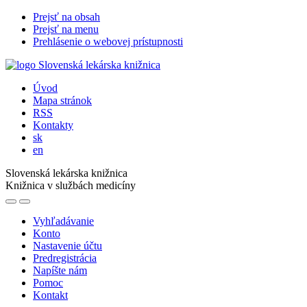
Prejsť na obsah
Prejsť na menu
Prehlásenie o webovej prístupnosti
Úvod
Mapa stránok
RSS
Kontakty
sk
en
Slovenská lekárska knižnica
Knižnica v službách medicíny
Vyhľadávanie
Konto
Nastavenie účtu
Predregistrácia
Napíšte nám
Pomoc
Kontakt