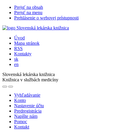
Prejsť na obsah
Prejsť na menu
Prehlásenie o webovej prístupnosti
Úvod
Mapa stránok
RSS
Kontakty
sk
en
Slovenská lekárska knižnica
Knižnica v službách medicíny
Vyhľadávanie
Konto
Nastavenie účtu
Predregistrácia
Napíšte nám
Pomoc
Kontakt