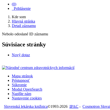
(
0
)
Prihlásenie
Kde som
Hlavná stránka
Detail záznamu
Nebolo odoslané ID záznamu
Súvisiace stránky
Nový dotaz
Mapa stránok
Prístupnosť
Súkromie
Modul OpenSearch
Napíšte nám
Nastavenie cookies
Slovenská lekárska knižnica
©1993-2026
IPAC
-
Cosmotron Slovaki