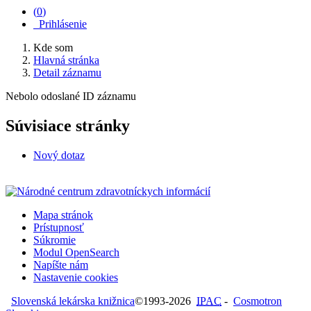
(
0
)
Prihlásenie
Kde som
Hlavná stránka
Detail záznamu
Nebolo odoslané ID záznamu
Súvisiace stránky
Nový dotaz
Mapa stránok
Prístupnosť
Súkromie
Modul OpenSearch
Napíšte nám
Nastavenie cookies
Slovenská lekárska knižnica
©1993-2026
IPAC
-
Cosmotron