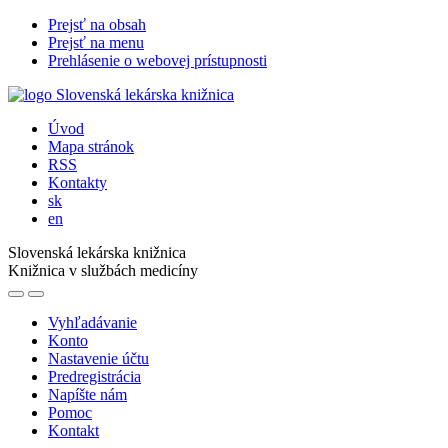
Prejsť na obsah
Prejsť na menu
Prehlásenie o webovej prístupnosti
Úvod
Mapa stránok
RSS
Kontakty
sk
en
Slovenská lekárska knižnica
Knižnica v službách medicíny
Vyhľadávanie
Konto
Nastavenie účtu
Predregistrácia
Napíšte nám
Pomoc
Kontakt