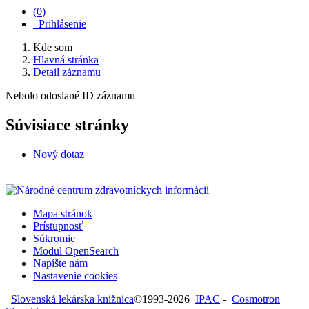
(
0
)
Prihlásenie
Kde som
Hlavná stránka
Detail záznamu
Nebolo odoslané ID záznamu
Súvisiace stránky
Nový dotaz
Mapa stránok
Prístupnosť
Súkromie
Modul OpenSearch
Napíšte nám
Nastavenie cookies
Slovenská lekárska knižnica
©1993-2026
IPAC
-
Cosmotron