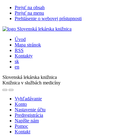
Prejsť na obsah
Prejsť na menu
Prehlásenie o webovej prístupnosti
Úvod
Mapa stránok
RSS
Kontakty
sk
en
Slovenská lekárska knižnica
Knižnica v službách medicíny
Vyhľadávanie
Konto
Nastavenie účtu
Predregistrácia
Napíšte nám
Pomoc
Kontakt