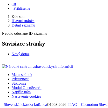
(
0
)
Prihlásenie
Kde som
Hlavná stránka
Detail záznamu
Nebolo odoslané ID záznamu
Súvisiace stránky
Nový dotaz
Mapa stránok
Prístupnosť
Súkromie
Modul OpenSearch
Napíšte nám
Nastavenie cookies
Slovenská lekárska knižnica
©1993-2026
IPAC
-
Cosmotron Slovaki