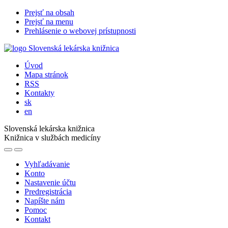
Prejsť na obsah
Prejsť na menu
Prehlásenie o webovej prístupnosti
Úvod
Mapa stránok
RSS
Kontakty
sk
en
Slovenská lekárska knižnica
Knižnica v službách medicíny
Vyhľadávanie
Konto
Nastavenie účtu
Predregistrácia
Napíšte nám
Pomoc
Kontakt