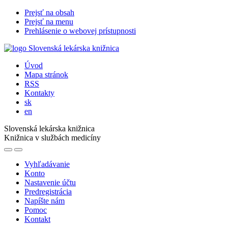
Prejsť na obsah
Prejsť na menu
Prehlásenie o webovej prístupnosti
Úvod
Mapa stránok
RSS
Kontakty
sk
en
Slovenská lekárska knižnica
Knižnica v službách medicíny
Vyhľadávanie
Konto
Nastavenie účtu
Predregistrácia
Napíšte nám
Pomoc
Kontakt