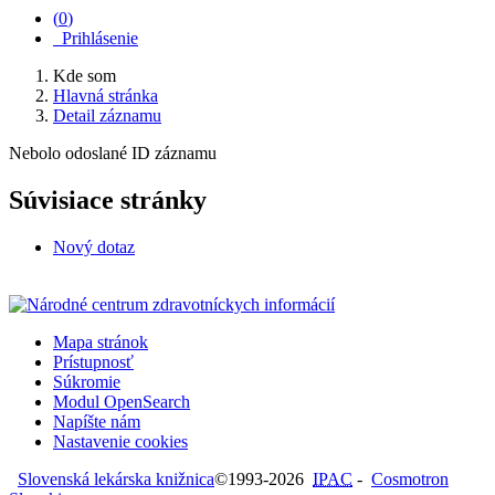
(
0
)
Prihlásenie
Kde som
Hlavná stránka
Detail záznamu
Nebolo odoslané ID záznamu
Súvisiace stránky
Nový dotaz
Mapa stránok
Prístupnosť
Súkromie
Modul OpenSearch
Napíšte nám
Nastavenie cookies
Slovenská lekárska knižnica
©1993-2026
IPAC
-
Cosmotron