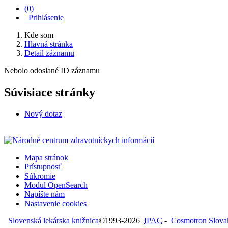
(
0
)
Prihlásenie
Kde som
Hlavná stránka
Detail záznamu
Nebolo odoslané ID záznamu
Súvisiace stránky
Nový dotaz
Mapa stránok
Prístupnosť
Súkromie
Modul OpenSearch
Napíšte nám
Nastavenie cookies
Slovenská lekárska knižnica
©1993-2026
IPAC
-
Cosmotron Slovaki