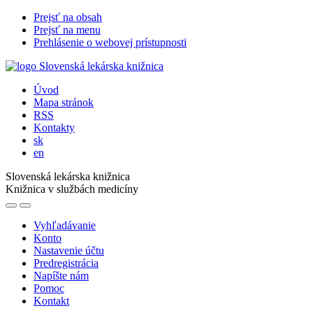
Prejsť na obsah
Prejsť na menu
Prehlásenie o webovej prístupnosti
Úvod
Mapa stránok
RSS
Kontakty
sk
en
Slovenská lekárska knižnica
Knižnica v službách medicíny
Vyhľadávanie
Konto
Nastavenie účtu
Predregistrácia
Napíšte nám
Pomoc
Kontakt