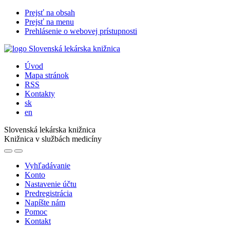
Prejsť na obsah
Prejsť na menu
Prehlásenie o webovej prístupnosti
Úvod
Mapa stránok
RSS
Kontakty
sk
en
Slovenská lekárska knižnica
Knižnica v službách medicíny
Vyhľadávanie
Konto
Nastavenie účtu
Predregistrácia
Napíšte nám
Pomoc
Kontakt