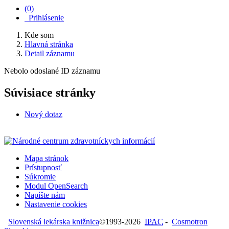
(
0
)
Prihlásenie
Kde som
Hlavná stránka
Detail záznamu
Nebolo odoslané ID záznamu
Súvisiace stránky
Nový dotaz
Mapa stránok
Prístupnosť
Súkromie
Modul OpenSearch
Napíšte nám
Nastavenie cookies
Slovenská lekárska knižnica
©1993-2026
IPAC
-
Cosmotron