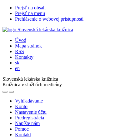
Prejsť na obsah
Prejsť na menu
Prehlásenie o webovej prístupnosti
Úvod
Mapa stránok
RSS
Kontakty
sk
en
Slovenská lekárska knižnica
Knižnica v službách medicíny
Vyhľadávanie
Konto
Nastavenie účtu
Predregistrácia
Napíšte nám
Pomoc
Kontakt