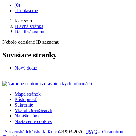
(
0
)
Prihlásenie
Kde som
Hlavná stránka
Detail záznamu
Nebolo odoslané ID záznamu
Súvisiace stránky
Nový dotaz
Mapa stránok
Prístupnosť
Súkromie
Modul OpenSearch
Napíšte nám
Nastavenie cookies
Slovenská lekárska knižnica
©1993-2026
IPAC
-
Cosmotron