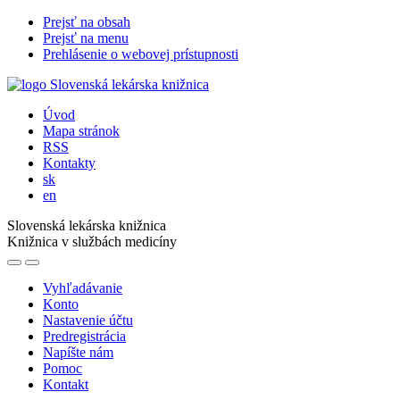
Prejsť na obsah
Prejsť na menu
Prehlásenie o webovej prístupnosti
Úvod
Mapa stránok
RSS
Kontakty
sk
en
Slovenská lekárska knižnica
Knižnica v službách medicíny
Vyhľadávanie
Konto
Nastavenie účtu
Predregistrácia
Napíšte nám
Pomoc
Kontakt