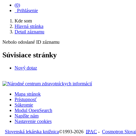
(
0
)
Prihlásenie
Kde som
Hlavná stránka
Detail záznamu
Nebolo odoslané ID záznamu
Súvisiace stránky
Nový dotaz
Mapa stránok
Prístupnosť
Súkromie
Modul OpenSearch
Napíšte nám
Nastavenie cookies
Slovenská lekárska knižnica
©1993-2026
IPAC
-
Cosmotron Slovaki