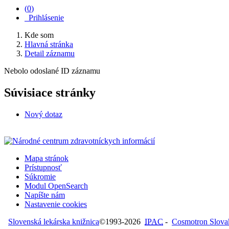
(
0
)
Prihlásenie
Kde som
Hlavná stránka
Detail záznamu
Nebolo odoslané ID záznamu
Súvisiace stránky
Nový dotaz
Mapa stránok
Prístupnosť
Súkromie
Modul OpenSearch
Napíšte nám
Nastavenie cookies
Slovenská lekárska knižnica
©1993-2026
IPAC
-
Cosmotron Slovaki