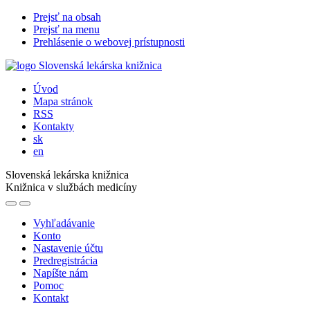
Prejsť na obsah
Prejsť na menu
Prehlásenie o webovej prístupnosti
Úvod
Mapa stránok
RSS
Kontakty
sk
en
Slovenská lekárska knižnica
Knižnica v službách medicíny
Vyhľadávanie
Konto
Nastavenie účtu
Predregistrácia
Napíšte nám
Pomoc
Kontakt