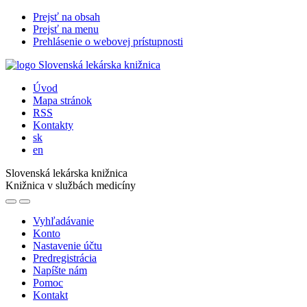
Prejsť na obsah
Prejsť na menu
Prehlásenie o webovej prístupnosti
Úvod
Mapa stránok
RSS
Kontakty
sk
en
Slovenská lekárska knižnica
Knižnica v službách medicíny
Vyhľadávanie
Konto
Nastavenie účtu
Predregistrácia
Napíšte nám
Pomoc
Kontakt