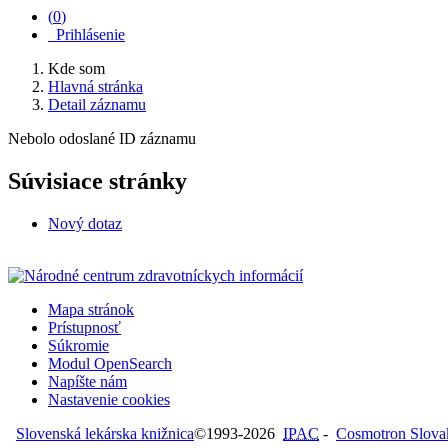
(
0
)
Prihlásenie
Kde som
Hlavná stránka
Detail záznamu
Nebolo odoslané ID záznamu
Súvisiace stránky
Nový dotaz
Mapa stránok
Prístupnosť
Súkromie
Modul OpenSearch
Napíšte nám
Nastavenie cookies
Slovenská lekárska knižnica
©1993-2026
IPAC
-
Cosmotron Slovaki