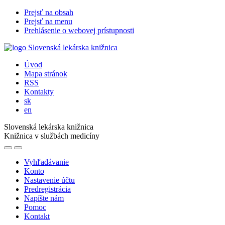
Prejsť na obsah
Prejsť na menu
Prehlásenie o webovej prístupnosti
Úvod
Mapa stránok
RSS
Kontakty
sk
en
Slovenská lekárska knižnica
Knižnica v službách medicíny
Vyhľadávanie
Konto
Nastavenie účtu
Predregistrácia
Napíšte nám
Pomoc
Kontakt