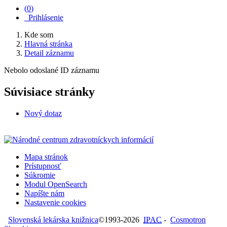
(
0
)
Prihlásenie
Kde som
Hlavná stránka
Detail záznamu
Nebolo odoslané ID záznamu
Súvisiace stránky
Nový dotaz
Mapa stránok
Prístupnosť
Súkromie
Modul OpenSearch
Napíšte nám
Nastavenie cookies
Slovenská lekárska knižnica
©1993-2026
IPAC
-
Cosmotron