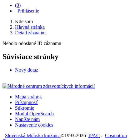
(
0
)
Prihlásenie
Kde som
Hlavná stránka
Detail záznamu
Nebolo odoslané ID záznamu
Súvisiace stránky
Nový dotaz
Mapa stránok
Prístupnosť
Súkromie
Modul OpenSearch
Napíšte nám
Nastavenie cookies
Slovenská lekárska knižnica
©1993-2026
IPAC
-
Cosmotron