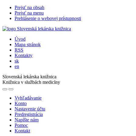
Prejsť na obsah
Prejsť na menu
Prehlásenie o webovej prístupnosti
Úvod
Mapa stránok
RSS
Kontakty
sk
en
Slovenská lekárska knižnica
Knižnica v službách medicíny
Vyhľadávanie
Konto
Nastavenie účtu
Predregistrácia
Napíšte nám
Pomoc
Kontakt