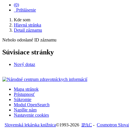
(
0
)
Prihlásenie
Kde som
Hlavná stránka
Detail záznamu
Nebolo odoslané ID záznamu
Súvisiace stránky
Nový dotaz
Mapa stránok
Prístupnosť
Súkromie
Modul OpenSearch
Napíšte nám
Nastavenie cookies
Slovenská lekárska knižnica
©1993-2026
IPAC
-
Cosmotron Slovaki