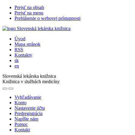
Prejsť na obsah
Prejsť na menu
Prehlásenie o webovej prístupnosti
Úvod
Mapa stránok
RSS
Kontakty
sk
en
Slovenská lekárska knižnica
Knižnica v službách medicíny
Vyhľadávanie
Konto
Nastavenie účtu
Predregistrácia
Napíšte nám
Pomoc
Kontakt